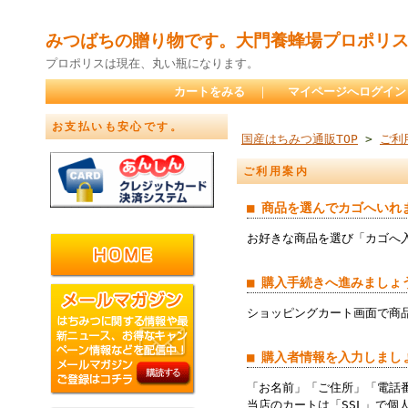
みつばちの贈り物です。大門養蜂場プロポリ
プロポリスは現在、丸い瓶になります。
カートをみる
｜
マイページへログイン
お支払いも安心です。
国産はちみつ通販TOP
>
ご利
ご利用案内
■ 商品を選んでカゴへいれ
お好きな商品を選び「カゴへ
■ 購入手続きへ進みましょ
ショッピングカート画面で商
■ 購入者情報を入力しまし
「お名前」「ご住所」「電話
当店のカートは「SSL」で個