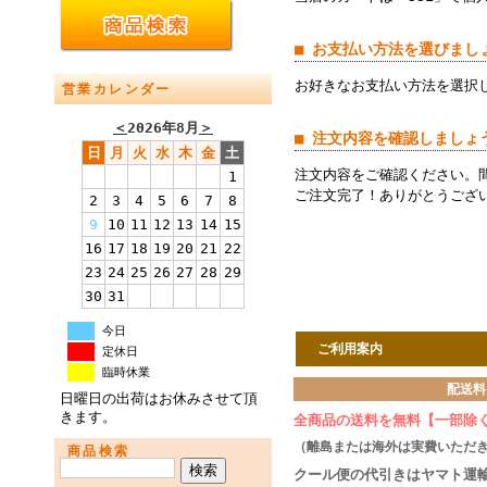
■ お支払い方法を選びまし
お好きなお支払い方法を選択
営業カレンダー
＜
2026年8月
＞
■ 注文内容を確認しましょ
日
月
火
水
木
金
土
注文内容をご確認ください。
1
ご注文完了！ありがとうござ
2
3
4
5
6
7
8
9
10
11
12
13
14
15
16
17
18
19
20
21
22
23
24
25
26
27
28
29
30
31
今日
ご利用案内
定休日
臨時休業
配送料
日曜日の出荷はお休みさせて頂
きます。
全商品の送料を無料【一部除
（離島または海外は実費いただ
商品検索
クール便の代引きはヤマト運